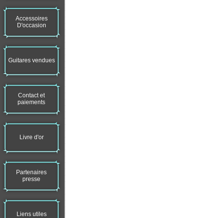
Accessoires
D'occasion
Guitares vendues
Contact et
paiements
Livre d'or
Partenaires
presse
Liens utiles