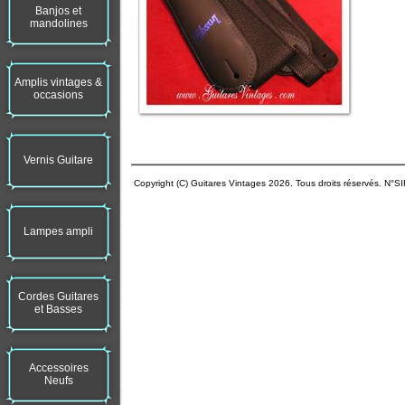
Banjos et
mandolines
Amplis vintages &
occasions
Vernis Guitare
Copyright (C) Guitares Vintages 2026. Tous droits réservés. N°
Lampes ampli
Cordes Guitares
et Basses
Accessoires
Neufs