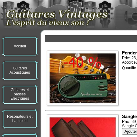
Accueil
Fender
Prix: 23
Accordeu
Quantité
Guitares
Acoustiques
Guitares et
basses
Electriques
Sangle
Resonateurs et
Lap steel
Prix: 89
Sangle Gi