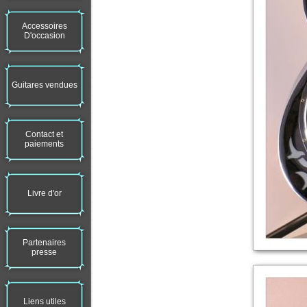
Accessoires
D'occasion
Guitares vendues
Contact et
paiements
Livre d'or
Partenaires
presse
Liens utiles