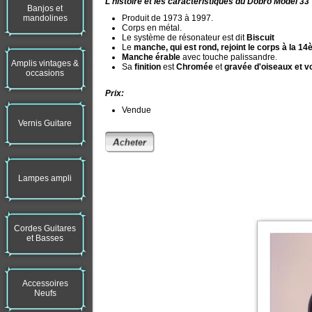
L'histoire et les caractéristiques du Dobro Model 33
Banjos et
mandolines
Produit de 1973 à 1997.
Corps en métal.
Le système de résonateur est dit
Biscuit
Le
manche, qui est rond, rejoint le corps à la 14
Manche érable
avec touche palissandre.
Amplis vintages &
Sa
finition
est
Chromée
et
gravée d'oiseaux et vo
occasions
Prix:
Vendue
Vernis Guitare
Lampes ampli
Cordes Guitares
et Basses
Accessoires
Neufs