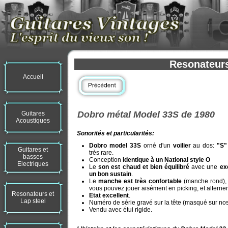
Resonateurs
Accueil
Dobro métal Model 33S de 1980
Guitares
Acoustiques
Sonorités et particularités:
Dobro model 33S
orné d'un
voilier
au dos:
"S"
Guitares et
très rare.
basses
Conception
identique à un National style O
Electriques
Le
son est chaud et bien équilibré
avec une
ex
un bon sustain
.
Le
manche est très confortable
(manche rond), e
vous pouvez jouer aisément en picking, et alterner 
Resonateurs et
Etat excellent
.
Lap steel
Numéro de série gravé sur la tête (masqué sur no
Vendu avec étui rigide.