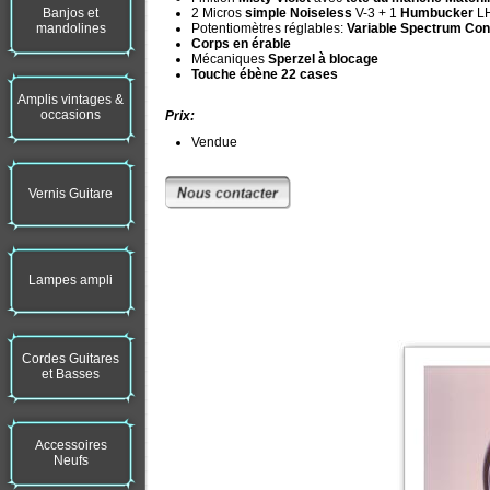
Banjos et
2 Micros
simple Noiseless
V-3 + 1
Humbucker
LH
mandolines
Potentiomètres réglables:
Variable Spectrum Con
Corps en érable
Mécaniques
Sperzel à blocage
Touche ébène 22 cases
Amplis vintages &
occasions
Prix:
Vendue
Vernis Guitare
Lampes ampli
Cordes Guitares
et Basses
Accessoires
Neufs