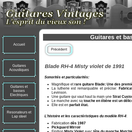
Guitares et ba
Accueil
Blade RH-4 Misty violet de 1991
Guitares
Acoustiques
Sonorités et particularités:
Magnifique et
rare guitare Blade: Une des premi
Guitares et
La lutherie est remarquable et précise:
Fabrica
basses
Levinson.
Electriques
Une guitare qui vaut haut la main une
Strat Cust
Le manche avec sa
touche en ébène est un délic
Elle est en
parfait état.
Resonateurs et
L'histoire et les caractéristiques du modèle RH-4
:
Lap steel
Fabrication
dès 1987
Pickguard Mirroir
Finition
Misty Violet
avec
tête du manche Matchin