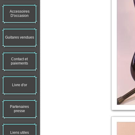
Accessoires
D'occasion
Guitares vendues
Contact et
paiements
Livre d'or
Partenaires
presse
Liens utiles