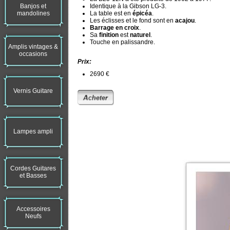
Banjos et
Identique à la Gibson LG-3.
mandolines
La table est en
épicéa
.
Les éclisses et le fond sont en
acajou
.
Barrage en croix
.
Sa
finition
est
naturel
.
Touche en palissandre.
Amplis vintages &
occasions
Prix:
2690 €
Vernis Guitare
Lampes ampli
Cordes Guitares
et Basses
Accessoires
Neufs