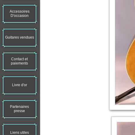
Accessoires
D'occasion
Guitares vendues
Contact et
paiements
Livre d'or
Partenaires
presse
Liens utiles