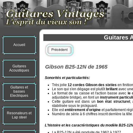
Guitares 
Accueil
Gibson B25-12N de 1965
Guitares
Acoustiques
Sonorités et particularités:
Très jolie
12 cordes Gibson des sixties
en finition
Guitares et
Le son qui s'en dégage est plutôt
brillant
avec une 
basses
Le format de sa caisse et l'action basse avec
le 
Electriques
adjustable bridge), en font un
instrument particul
Cette guitare est dans un
bon état structurel
,
stabilisée sous le pickguard.
Elle est
entièrement d'origine
et parfaitement régl
Resonateurs et
Numéro de série à 6 chiffres inscrit derrière la tê
Lap steel
L'histoire et les caractéristiques du modèle B25-12
La B25-12N a été produite de 1962 à 1977.